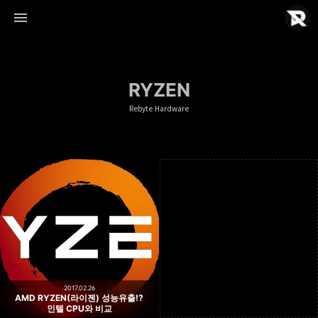
RYZEN
Rebyte Hardware
Rebyte Hardware
Rebyte
2017.02.26
AMD RYZEN(라이젠) 성능유출!?
인텔 CPU와 비교