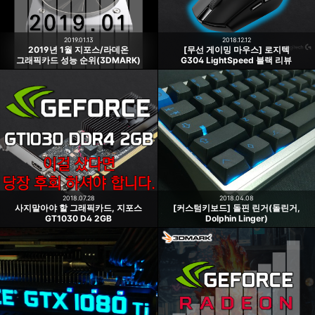
2019.01.13
2018.12.12
2019년 1월 지포스/라데온
[무선 게이밍 마우스] 로지텍
그래픽카드 성능 순위(3DMARK)
G304 LightSpeed 블랙 리뷰
2018.07.28
2018.04.08
사지말아야 할 그래픽카드, 지포스
[커스텀키보드] 돌핀 린거(돌린거,
GT1030 D4 2GB
Dolphin Linger)