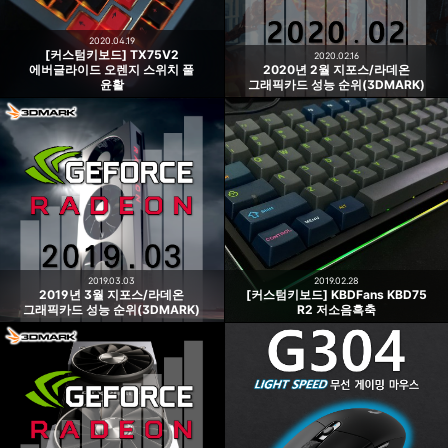
2020.04.19
[커스텀키보드] TX75V2
2020.02.16
에버글라이드 오렌지 스위치 풀
2020년 2월 지포스/라데온
윤활
그래픽카드 성능 순위(3DMARK)
2019.03.03
2019.02.28
2019년 3월 지포스/라데온
[커스텀키보드] KBDFans KBD75
그래픽카드 성능 순위(3DMARK)
R2 저소음흑축