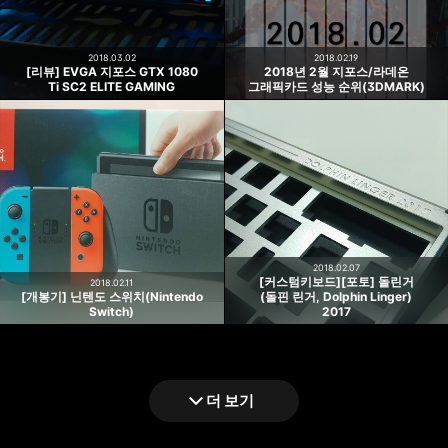
2018.03.02
2018.02.19
[리뷰] EVGA 지포스 GTX 1080
2018년 2월 지포스/라데온
Ti SC2 ELITE GAMING
그래픽카드 성능 순위(3DMARK)
2018.02.07
[커스텀키보드][포토] 돌린거
2018.02.11
[개봉기] 닌텐도 스위치(Nintendo
(돌핀 린거, Dolphin Linger)
Switch)
2017
더 보기