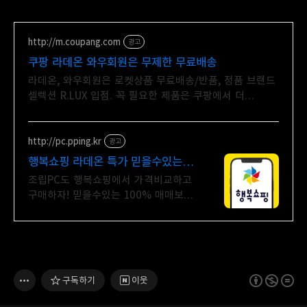
http://m.coupang.com
광고
쿠팡 라데온 와우회원은 무제한 무료배송
라데온, 와우회원은 로켓상품 무료배송/반품, 정품 브랜드
셀렉션 R.LUX 입점. 꼭 필요한 제품은 쿠팡에서 더
저렴하게, 로켓배송으로 더 빠르게!
http://pc.pping.kr
광고
행복쇼핑 라데온 특가 믿을수있는
100% 매매보호
조립PC도 행복쇼핑에서 가격비교하고
구매하자! 믿을수있는 100% 매매보호
전문가의 실시간 조립PC 상담도 받고,
행복쇼핑 특가 상품도 지금 만나
보세요
구독하기
이웃