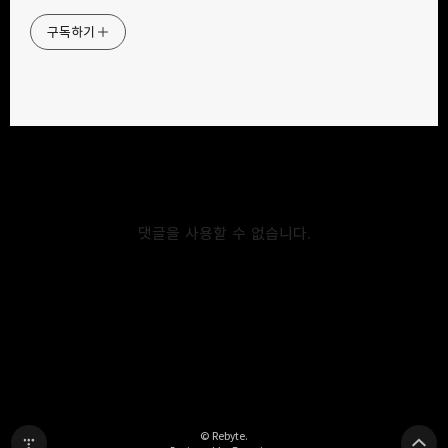
구독하기
2017.12.02
[뉴스] 12월, AMD 라데온
2017.12.10
[뉴스] NVIDIA, 볼타 기반 TITAN
드라이버 아드레날린 에디션
V 공식 발표, 성능분석 해보기
배포예정
밴드
네이버 블로그
Pocket
Everno
댓글을 사용할 수 없습니다.
2017.06.06
2017.06.02
[뉴스] 컴퓨텍스 2017에 등장한
ASRock DeskMini STX MXM
SFX-L 파워서플라이 모음
메인보드/케이스 선보여
다른 글 더 둘러보기
© Rebyte.