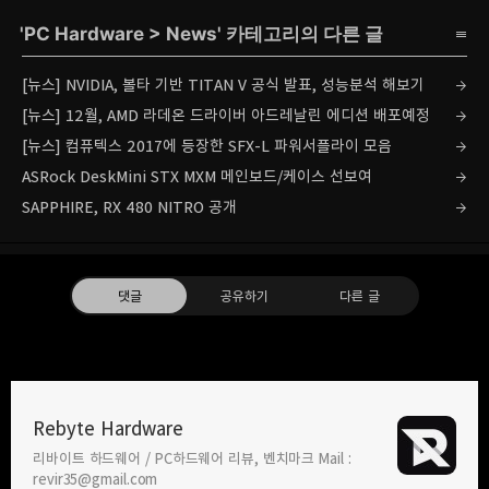
'
PC Hardware
>
News
' 카테고리의 다른 글
[뉴스] NVIDIA, 볼타 기반 TITAN V 공식 발표, 성능분석 해보기
[뉴스] 12월, AMD 라데온 드라이버 아드레날린 에디션 배포예정
[뉴스] 컴퓨텍스 2017에 등장한 SFX-L 파워서플라이 모음
ASRock DeskMini STX MXM 메인보드/케이스 선보여
SAPPHIRE, RX 480 NITRO 공개
댓글
공유하기
다른 글
Rebyte Hardware
리바이트 하드웨어 / PC하드웨어 리뷰, 벤치마크 Mail :
카카오톡
라인
트위터
Facebo
revir35@gmail.com