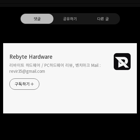
댓글
공유하기
다른 글
Rebyte Hardware
리바이트 하드웨어 / PC하드웨어 리뷰, 벤치마크 Mail :
카카오톡
라인
트위터
Facebo
revir35@gmail.com
구독하기
2017.11.18
2017.06.05
기계식키보드 스위치 종류와 특징
[키보드타건] VARMILO VA68M
정리(1) - CHERRY
바이올렛 실버 흑축
밴드
네이버 블로그
Pocket
Everno