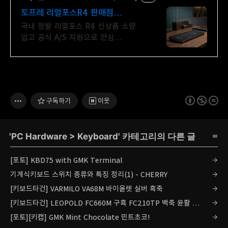
토프레 리얼포스R4 판매점
리얼포스 R3 유선 재입고
국내 정발 리얼포스 R4 신상품 소량
입고 공식 A/S 지원으로 안심
구매하세요
구독하기
이웃
'
PC Hardware
>
Keyboard
' 카테고리의 다른 글
[포토] KBD75 with GMK Terminal
기계식키보드 스위치 종류와 특징 정리(1) - CHERRY
[키보드타건] VARMILO VA68M 바이올렛 실버 흑축
[키보드타건] LEOPOLD FC660M 구흑 FC210TP 백축 윤활 알루하우징
[포토][키캡] GMK Mint Chocolate 민트초코!