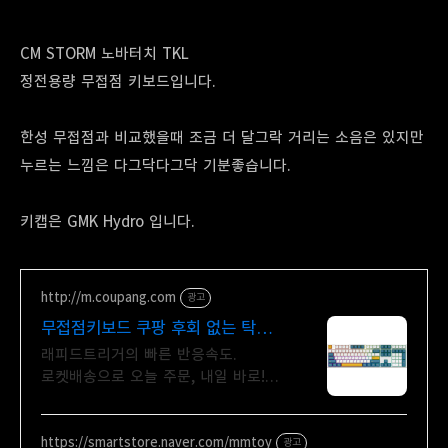
CM STORM 노바터치 TKL
정전용량 무접점 키보드입니다.
한성 무접점과 비교했을때 조금 더 달그락 거리는 소음은 있지만
누르는 느낌은 다그닥다그닥 기분좋습니다.
키캡은 GMK Hydro 입니다.
http://m.coupang.com
광고
무접점키보드 쿠팡 후회 없는 탁월한
선택
래피드트리거의 빠른 반응속도.
로켓배송으로 오늘 주문, 내일 바로!
딸깍 소리 없이 쾌적한 타이핑. 몰입을
위한 게이머 필수템!
https://smartstore.naver.com/mmtoy
광고