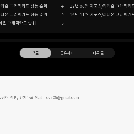
/라데온 그래픽카드 성능 순위
17년 06월 지포스/라데온 그래픽카
/라데온 그래픽카드 성능 순위
16년 11월 지포스/라데온 그래픽카
라데온 그래픽카드 순위
댓글
공유하기
다른 글
 리뷰, 벤치마크 Mail : revir35@gmail.com
트위터
Facebook
카카오스토리
밴드
2017.06.02
2017.03.26