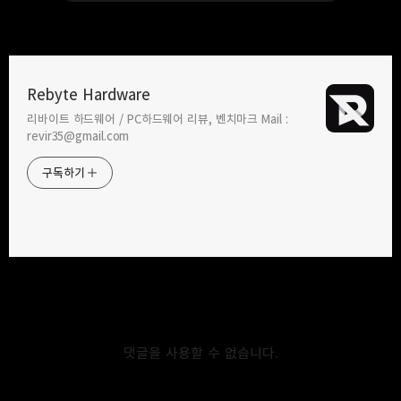
Rebyte Hardware
리바이트 하드웨어 / PC하드웨어 리뷰, 벤치마크 Mail :
카카오톡
라인
트위터
Facebo
revir35@gmail.com
구독하기
2016.10.27
2016.09.04
16년 11월 지포스/라데온
16년 9월 지포스/라데온
그래픽카드 성능 순위
그래픽카드 순위
밴드
네이버 블로그
Pocket
Everno
댓글을 사용할 수 없습니다.