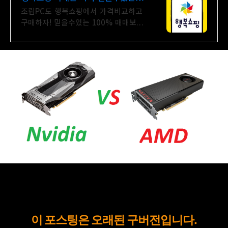
100% 매매보호
조립PC도 행복쇼핑에서 가격비교하고
구매하자! 믿을수있는 100% 매매보호
전문가의 실시간 조립PC 상담도 받고,
행복쇼핑 특가 상품도 지금 만나
보세요
이 포스팅은 오래된 구버전입니다.